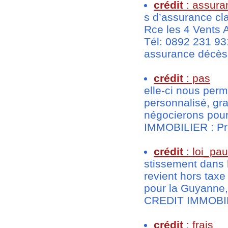
crédit
: assura
s d’assurance cl
Rce les 4 Vents 
Tél: 0892 231 9
assurance décès i
crédit
: pas
elle-ci nous perm
personnalisé, gra
négocierons pou
IMMOBILIER : Prêt
crédit
: loi_pau
stissement dans 
revient hors taxe
pour la Guyanne,
CREDIT IMMOBILI
crédit
: frais