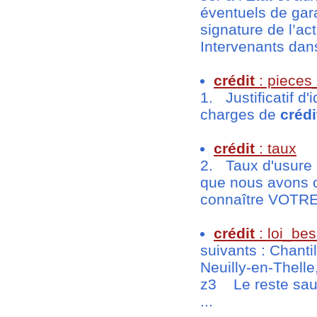
éventuels de gara
signature de l’a
Intervenants dans 
crédit
: pieces
1. Justificatif d'
charges de
crédi
crédit
: taux
2. Taux d'usure 
que nous avons o
connaître VOTRE 
crédit
: loi_be
suivants : Chanti
Neuilly-en-Thell
z3 Le reste sa
...