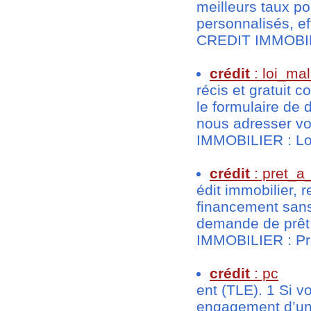
meilleurs taux p
personnalisés, ef
CREDIT IMMOBILIE
crédit
: loi_ma
récis et gratuit 
le formulaire de
nous adresser vo
IMMOBILIER : Loi
crédit
: pret_a
édit immobilier, 
financement sans
demande de prêt 
IMMOBILIER : Prêt
crédit
: pc
ent (TLE). 1 Si v
engagement d’une