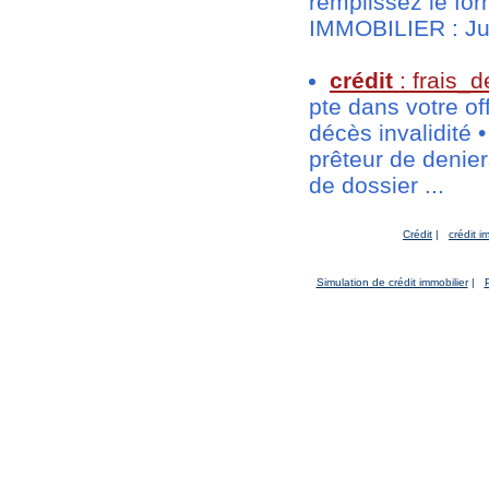
remplissez le fo
IMMOBILIER : Jus
crédit
: frais_
pte dans votre offr
décès invalidité 
prêteur de denie
de dossier ...
Crédit
|
crédit i
Simulation de crédit immobilier
|
P