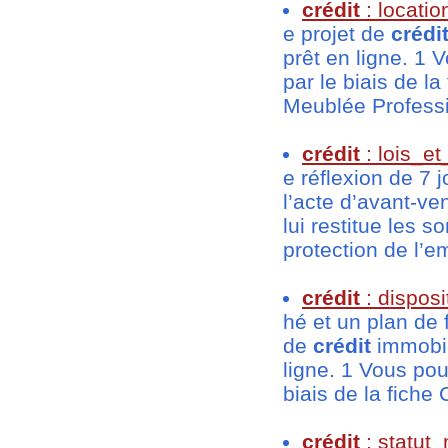
crédit
: locati
e projet de
crédi
prêt en ligne. 1
par le biais de 
Meublée Professio
crédit
: lois_e
e réflexion de 7 
l’acte d’avant-ve
lui restitue les
protection de l’em
crédit
: dispos
hé et un plan de 
de
crédit
immobil
ligne. 1 Vous po
biais de la fiche 
crédit
: statut_