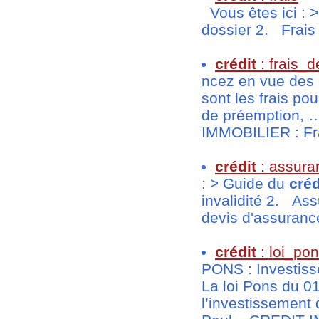
Vous êtes ici : 
dossier 2. Frais 
crédit
: frais_d
ncez en vue des 
sont les frais po
de préemption, …
IMMOBILIER : Frai
crédit
: assura
: > Guide du
créd
invalidité 2. A
devis d'assurance
crédit
: loi_po
PONS : Investis
La loi Pons du 01
l’investissement