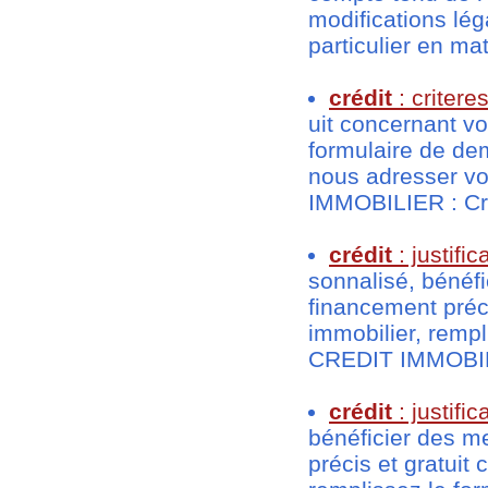
modifications lég
particulier en ma
crédit
: criter
uit concernant vo
formulaire de de
nous adresser vo
IMMOBILIER : Cri
crédit
: justific
sonnalisé, bénéfi
financement préci
immobilier, remp
CREDIT IMMOBILIER
crédit
: justifi
bénéficier des m
précis et gratuit