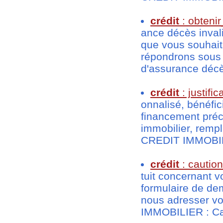
crédit
: obteni
ance décès inval
que vous souhait
répondrons sous
d'assurance décès
crédit
: justific
onnalisé, bénéfic
financement préci
immobilier, remp
CREDIT IMMOBILIER
crédit
: cautio
tuit concernant v
formulaire de de
nous adresser vo
IMMOBILIER : Cau