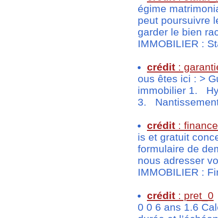
égime matrimonial
peut poursuivre l
garder le bien r
IMMOBILIER : Sta
crédit
: garanti
ous êtes ici : > 
immobilier 1. Hy
3. Nantissement 
crédit
: financ
is et gratuit con
formulaire de de
nous adresser vo
IMMOBILIER : Fi
crédit
: pret_0
0 0 6 ans 1.6 Cal