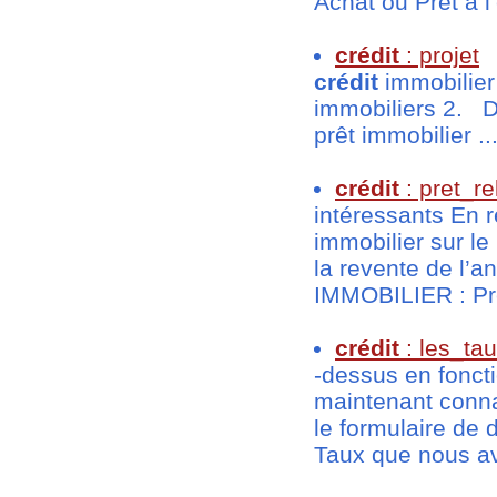
Achat ou Prêt à l’
crédit
: projet
crédit
immobilier
immobiliers 2. D
prêt immobilier ..
crédit
: pret_re
intéressants En r
immobilier sur l
la revente de l’
IMMOBILIER : Prêt
crédit
: les_t
-dessus en foncti
maintenant conna
le formulaire d
Taux que nous av