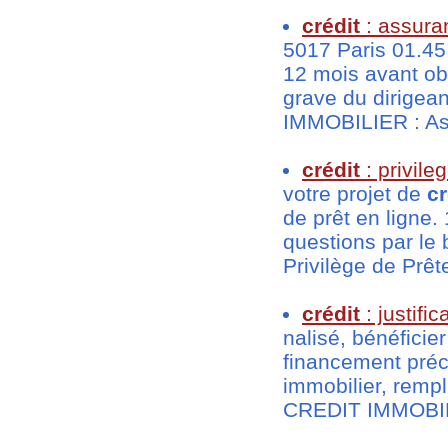
crédit
: assur
5017 Paris 01.45
12 mois avant obt
grave du dirigea
IMMOBILIER : As
crédit
: privil
votre projet de
cr
de prêt en ligne
questions par le
Privilège de Prêt
crédit
: justific
nalisé, bénéficie
financement préci
immobilier, remp
CREDIT IMMOBILIER