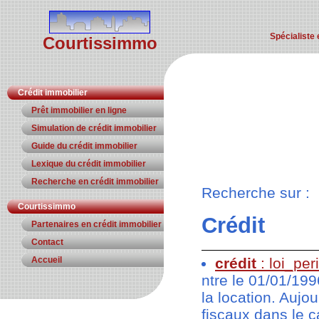
Spécialiste 
Courtissimmo
Crédit immobilier
Prêt immobilier en ligne
Simulation de crédit immobilier
Guide du crédit immobilier
Lexique du crédit immobilier
Recherche en crédit immobilier
Recherche sur :
Courtissimmo
Crédit
Partenaires en crédit immobilier
Contact
Accueil
crédit
: loi_per
ntre le 01/01/199
la location. Aujo
fiscaux dans le 