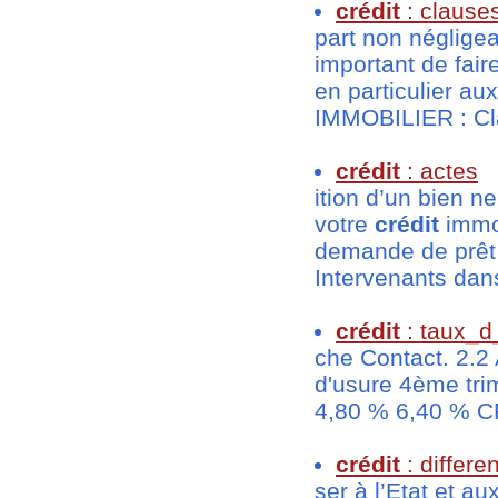
crédit
: clause
part non néglige
important de fair
en particulier au
IMMOBILIER : Cla
crédit
: actes
ition d’un bien n
votre
crédit
immob
demande de prêt
Intervenants dans 
crédit
: taux_d
che Contact. 2.2
d'usure 4ème tri
4,80 % 6,40 % C
crédit
: differe
ser à l’Etat et au